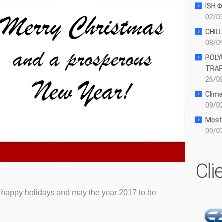
ISH 
02/03
CHIL
08/09
POLY
TRAP
26/08
Clima
09/02
Most
09/02
Cli
happy holidays and may the year 2017 to be