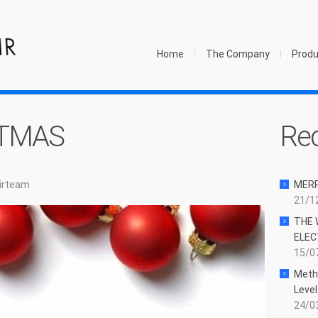
Home
The Company
Prod
STMAS
Re
irteam
MER
21/12
THE 
ELEC
15/07
Meth
Level
24/03