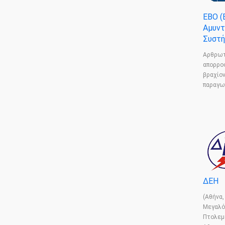
ΕΒΟ (
Αμυντ
Συστή
Αρθρωτ
απορρο
βραχίο
παραγω
ΔΕΗ
(Αθήνα,
Μεγαλό
Πτολεμ