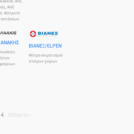
ολάκκου, ΑΗΣ
νής, ΑΗΣ
): Φίλτρα Η/
ταστάσεων
ΙΑΝΑΚΗΣ
ΒΙΑΝΕΞ/ELPEN
οσωπείες
Φίλτρα κλιματισμού
νήτων:
στείρων χώρων
 φούρνων
 4
Επόμενο ›