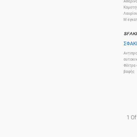
Αθεριν
Κομοτη
Λαυρίου
Μ εγκα
ΣΦΑΚ
Αντιπρ
αυτοκι
Φίλτρα
βαφής
1 Of