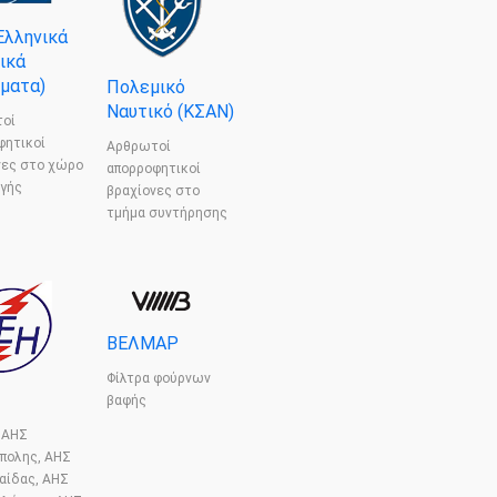
Ελληνικά
ικά
ματα)
Πολεμικό
Ναυτικό (ΚΣΑΝ)
οί
φητικοί
Αρθρωτοί
νες στο χώρο
απορροφητικοί
γής
βραχίονες στο
τμήμα συντήρησης
ΒΕΛΜΑΡ
Φίλτρα φούρνων
βαφής
 ΑΗΣ
πολης, ΑΗΣ
αίδας, ΑΗΣ