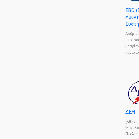
ΕΒΟ (
Αμυντ
Συστή
Αρθρωτ
απορρο
βραχίο
παραγω
ΔΕΗ
(Αθήνα,
Μεγαλό
Πτολεμ