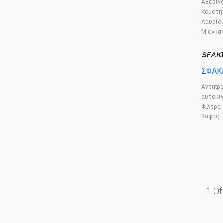
Αθεριν
Κομοτη
Λαυρίου
Μ εγκα
ΣΦΑΚ
Αντιπρ
αυτοκι
Φίλτρα
βαφής
1 Of