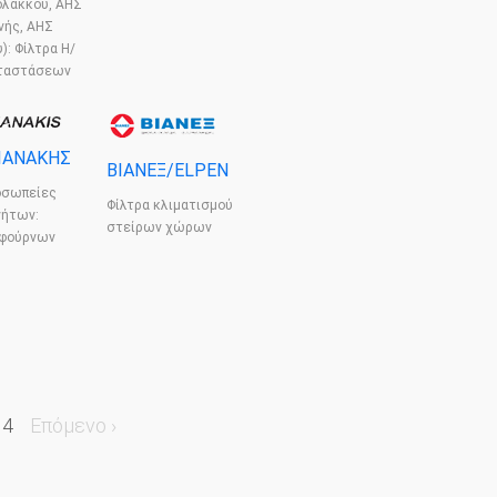
ολάκκου, ΑΗΣ
νής, ΑΗΣ
): Φίλτρα Η/
ταστάσεων
ΙΑΝΑΚΗΣ
ΒΙΑΝΕΞ/ELPEN
οσωπείες
Φίλτρα κλιματισμού
νήτων:
στείρων χώρων
 φούρνων
 4
Επόμενο ›