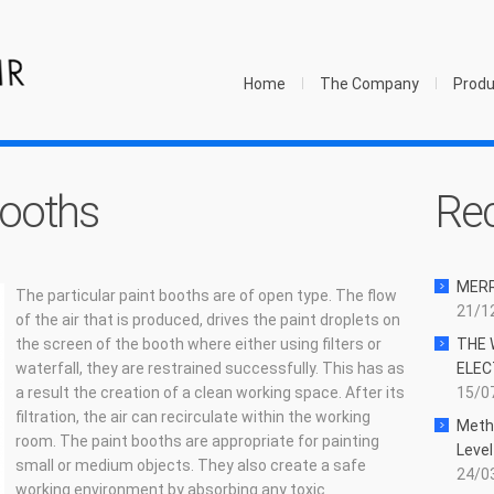
Home
The Company
Prod
booths
Re
MER
The particular paint booths are of open type. The flow
21/12
of the air that is produced, drives the paint droplets on
the screen of the booth where either using filters or
THE 
waterfall, they are restrained successfully. This has as
ELEC
a result the creation of a clean working space. After its
15/07
filtration, the air can recirculate within the working
Meth
room. The paint booths are appropriate for painting
Level
small or medium objects. They also create a safe
24/03
working environment by absorbing any toxic