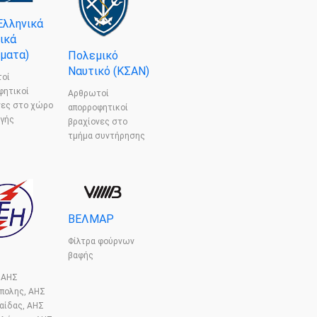
Ελληνικά
ικά
ματα)
Πολεμικό
Ναυτικό (ΚΣΑΝ)
οί
φητικοί
Αρθρωτοί
νες στο χώρο
απορροφητικοί
γής
βραχίονες στο
τμήμα συντήρησης
ΒΕΛΜΑΡ
Φίλτρα φούρνων
βαφής
 ΑΗΣ
πολης, ΑΗΣ
αίδας, ΑΗΣ