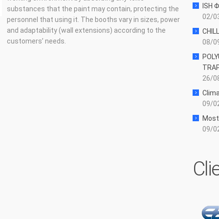
ISH 
substances that the paint may contain, protecting the
02/03
personnel that using it. The booths vary in sizes, power
and adaptability (wall extensions) according to the
CHIL
customers’ needs.
08/09
POLY
TRAP
26/08
Clima
09/02
Most
09/02
Cli