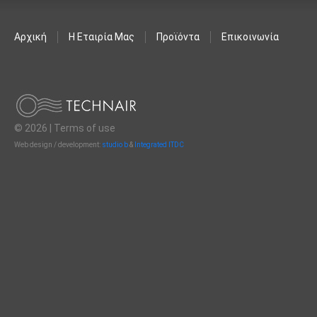
Αρχική
Η Εταιρία Μας
Προϊόντα
Επικοινωνία
© 2026 |
Terms of use
Web design / development:
studio b
&
Integrated ITDC