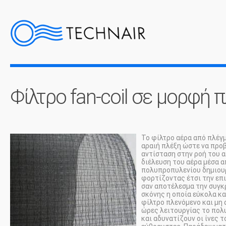
Φίλτρο fan-coil σε μορφή 
Το φίλτρο αέρα από πλέγ
αραιή πλέξη ώστε να προ
αντίσταση στην ροή του α
διέλευση του αέρα μέσα α
πολυπροπυλενίου δημιουρ
φορτίζοντας έτσι την επι
σαν αποτέλεσμα την συγ
σκόνης η οποία εύκολα κ
φίλτρο πλενόμενο και μη
ώρες λειτουργίας το πολ
και αδυνατίζουν οι ίνες τ