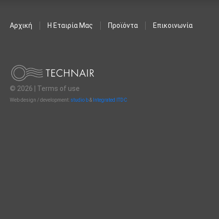
Αρχική
Η Εταιρία Μας
Προϊόντα
Επικοινωνία
© 2026 |
Terms of use
Web design / development:
studio b
&
Integrated ITDC