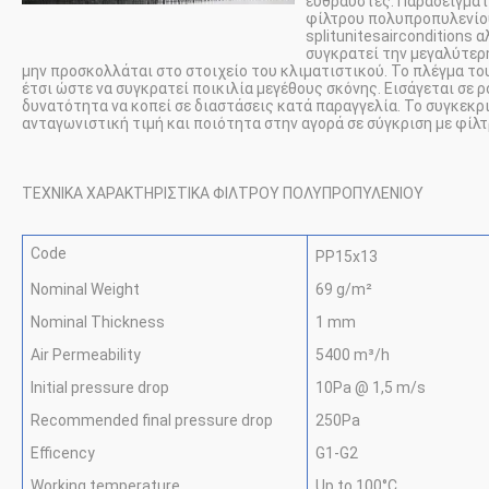
εύθραυστες. Παράδειγματ
φίλτρου πολυπροπυλενίο
splitunitesairconditions α
συγκρατεί την μεγαλύτερ
μην προσκολλάται στο στοιχείο του κλιματιστικού. Το πλέγμα το
έτσι ώστε να συγκρατεί ποικιλία μεγέθους σκόνης. Εισάγεται σε ρ
δυνατότητα να κοπεί σε διαστάσεις κατά παραγγελία. Το συγκεκρ
ανταγωνιστική τιμή και ποιότητα στην αγορά σε σύγκριση με φίλτ
ΤΕΧΝΙΚΑ ΧΑΡΑΚΤΗΡΙΣΤΙΚΑ ΦΙΛΤΡΟΥ ΠΟΛΥΠΡΟΠΥΛΕΝΙΟΥ
Code
PP15x13
Nominal Weight
69 g/m²
Nominal Thickness
1 mm
Air Permeability
5400 m³/h
Initial pressure drop
10Pa @ 1,5 m/s
Recommended final pressure drop
250Pa
Efficency
G1-G2
Working temperature
Up to 100°C