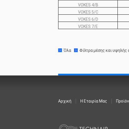
VOKES 4/B
VOKES 5/C
VOKES 6/D
VOKES 7/E
Όλα
Φίλτρα μέσης και υψηλής
Αρχική
Η Εταιρία Μας
Προϊό