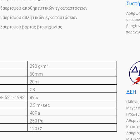
Συστή
 εξαερισμού αποθηκευτικών εγκαταστάσεων
Αρθρωτ
 εξαερισμού αθλητικών εγκαταστάσεων
απορρο
βραχίο
εξαερισμού βαριάς βιομηχανίας
παραγω
290 g/m²
60mm
20m
G3
ΔΕΗ
 52.1-1992
89%
(Αθήνα,
2.5 m/sec
Μεγαλό
48Pa
Πτολεμ
Αθεριν
250 Pa
Κομοτη
120 C°
Λαυρίου
Μ εγκα