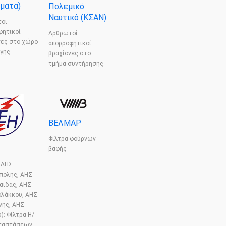
ματα)
Πολεμικό
Ναυτικό (ΚΣΑΝ)
οί
φητικοί
Αρθρωτοί
νες στο χώρο
απορροφητικοί
γής
βραχίονες στο
τμήμα συντήρησης
ΒΕΛΜΑΡ
Φίλτρα φούρνων
βαφής
 ΑΗΣ
πολης, ΑΗΣ
αίδας, ΑΗΣ
ολάκκου, ΑΗΣ
νής, ΑΗΣ
): Φίλτρα Η/
ταστάσεων