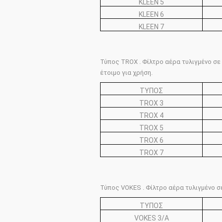
KLEEN 5
KLEEN 6
KLEEN 7
Τύπος TROX . Φίλτρο αέρα τυλιγμένο σε
έτοιμο για χρήση.
ΤΥΠΟΣ
TROX 3
TROX 4
TROX 5
TROX 6
TROX 7
Τύπος VOKES . Φίλτρο αέρα τυλιγμένο σ
ΤΥΠΟΣ
VOKES 3/A