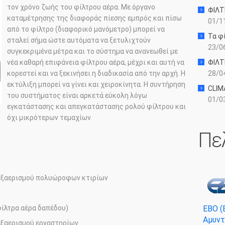
τον χρόνο ζωής του φίλτρου αέρα. Με όργανο
ΦΙΛΤ
καταμέτρησης της διαφοράς πίεσης εμπρός και πίσω
01/11
από το φίλτρο (διαφορικό μανόμετρο) μπορεί να
Τα φί
σταλεί σήμα ώστε αυτόματα να ξετυλιχτούν
23/06
συγκεκριμένα μέτρα και το σύστημα να ανανεωθεί με
νέα καθαρή επιφάνεια φίλτρου αέρα, μέχρι και αυτή να
ΦΙΛΤ
κορεστεί και να ξεκινήσει η διαδικασία από την αρχή. Η
28/04
εκτύλιξη μπορεί να γίνει και χειροκίνητα. Η συντήρηση
CLIM
του συστήματος είναι αρκετά εύκολη λόγω
01/03
εγκατάστασης και απεγκατάστασης ρολού φίλτρου και
όχι μικρότερων τεμαχίων.
Πε
 εξαερισμού πολυώροφων κτιρίων
ΕΒΟ (
φίλτρα αέρα δαπέδου)
Αμυντ
εξαερισμού εργαστηρίων