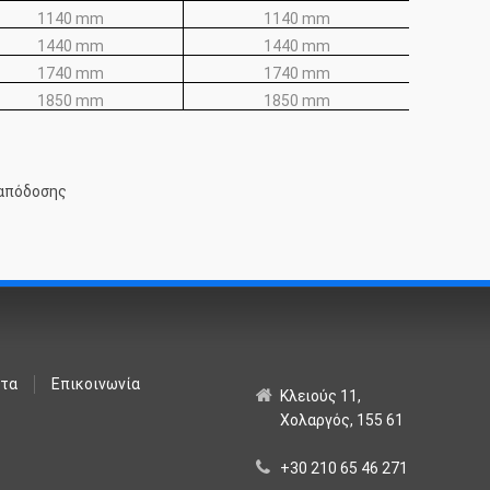
1140 mm
1140 mm
1440 mm
1440 mm
1740 mm
1740 mm
1850 mm
1850 mm
 απόδοσης
ντα
Επικοινωνία
Κλειούς 11,
Χολαργός, 155 61
+30 210 65 46 271