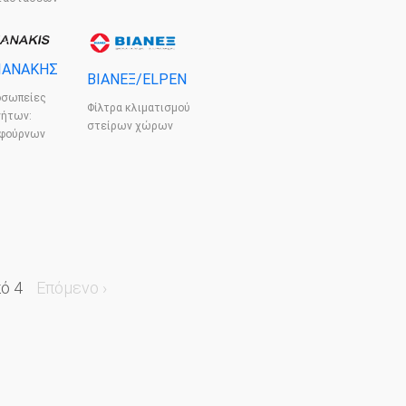
ΙΑΝΑΚΗΣ
ΒΙΑΝΕΞ/ELPEN
οσωπείες
Φίλτρα κλιματισμού
νήτων:
στείρων χώρων
 φούρνων
ό 4
Επόμενο ›