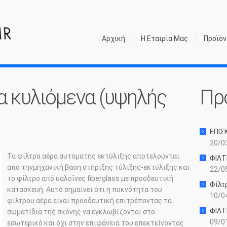
Αρχική
Η Εταιρία Μας
Προϊόν
α κυλιόμενα (υψηλής
Πρ
ΕΠΙΣ
20/03
Τα φίλτρα αέρα αυτόματης εκτύλιξης αποτελούνται
ΦΙΛΤ
από τηνμηχανική βάση στήριξης τύλιξης-εκτύλιξης και
22/05
το φίλτρο από υαλοΐνες fiberglass με προοδευτική
Φίλτ
κατασκευή. Αυτό σημαίνει ότι η πυκνότητα του
10/04
φίλτρου αέρα είναι προοδευτική επιτρέποντας τα
ΦΙΛΤ
σωματίδια της σκόνης να εγκλωβίζονται στο
09/01
εσωτερικό και όχι στην επιφάνειά του επεκτείνοντας