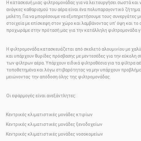
Η κατασκευή μιας φιλτρομονάδας για να λειτουργήσει σωστά και 
ανάγκες καθαρισμού του αέρα είναι ένα πολυπαραγοντικό ζήτημα
μελέτη. Για να μπορέσουμε να εξυπηρετήσουμε τους συνεργάτες μ
στοιχεία με επίσκεψη στον χώρο και λαμβάνοντας υπ’ όψη και το
προχωράμε στην πρότασή μας για την κατάλληλη φιλτρομονάδα γ
Η φιλτρομονάδα κατασκευάζεται από σκελετό αλουμινίου με χαλύ
και υπάρχουν θυρίδες πρόσβασης με μεντεσέδες για την εύκολη 
των φίλτρων αέρα. Υπάρχουν ειδικά φιλτροθέσια για τα φίλτρα α
τοποθετημένα και λόγω στιβαρότητας να μην υπάρχουν προβλήμ
μειώνοντας την απόδοση όλης της φιλτρομονάδας.
Οι εφαρμογές είναι ανεξάντλητες:
Κεντρικές κλιματιστικές μονάδες κτιρίων
·
Κεντρικές κλιματιστικές μονάδες ξενοδοχείων
·
Κεντρικές κλιματιστικές μονάδες νοσοκομείων
·