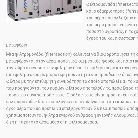
φιλτρομονάδα (
filtersecti
και ο εξαεριστήρας (
fans
του αέρα που αλλάζουν α
του αέρα μπορεί να είναι 
ποσοστό υγρασίας, η ταχύ
όγκος του και η σύσταση
μεταφέρει.
Μια φιλτρομονάδα (
filtersection
) καλείται να διαφοροποιήσει τη
μεταφέρονται στον αέρα, ποσοτικά και μερικές φορές και ποιοτι
τον χώρο στέγασης των φίλτρων αέρα. Τα φίλτρα αέρα κατανέμον
από φίλτρα αέρα με μικρότερη πυκνότητα και προοδευτικά αυξάν
φίλτρο με την επιθυμητή συγκράτηση το οποίο αποτελεί και το κ
που προηγούνται του κυρίων φίλτρου αποτελούν τα προφίλτρα τ
ποσοστού συγκράτησής τους. Ο ρόλος τους είναι προστατευτικός
φιλτρομονάδες διαστασιολογούνται αναλόγως με το τι καλούνται
όγκο αέρα που θα πρέπει να επεξεργαστούν. Σε περιπτώσεις από
χρησιμοποιούνται φίλτρα ενεργού άνθρακα ή ενεργής αλουμίνας, θ
όψη η ταχύτητα αέρα μέσα στη φιλτρομονάδα.